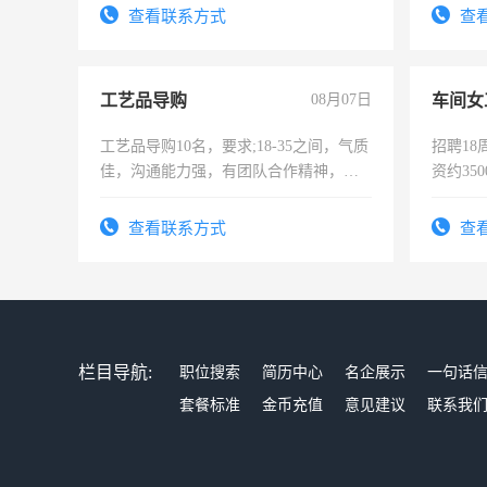
4500。
查看联系方式
查
工艺品导购
08月07日
车间女
工艺品导购10名，要求;18-35之间，气质
招聘18
佳，沟通能力强，有团队合作精神，有
资约35
上进心，有工作经验者优先！
险，有
查看联系方式
查
栏目导航:
职位搜索
简历中心
名企展示
一句话
套餐标准
金币充值
意见建议
联系我