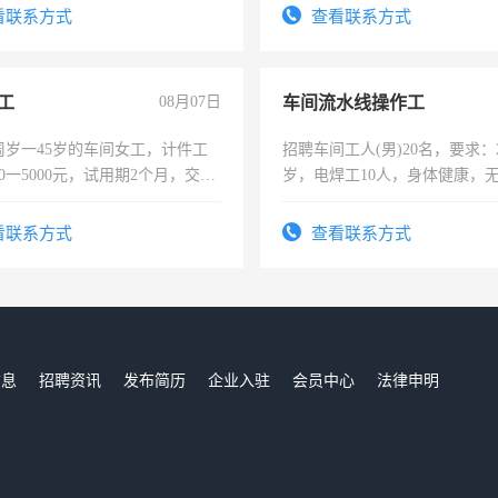
看联系方式
查看联系方式
工
08月07日
车间流水线操作工
周岁一45岁的车间女工，计件工
招聘车间工人(男)20名，要求：2
00一5000元，试用期2个月，交五
岁，电焊工10人，身体健康，
年薪假，年底福利
好。薪资：4500-7000元，标
宿，免费发放劳保用品，两班
看联系方式
查看联系方式
25号准时发放工资，工作时间1
信息
招聘资讯
发布简历
企业入驻
会员中心
法律申明
们