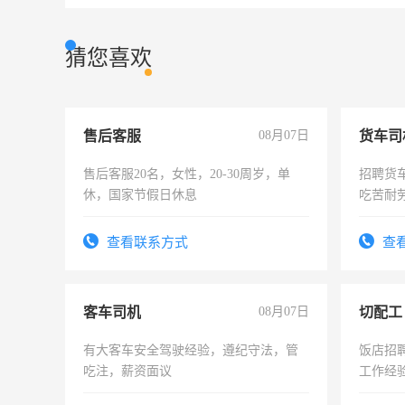
猜您喜欢
售后客服
08月07日
货车司
售后客服20名，女性，20-30周岁，单
招聘货
休，国家节假日休息
吃苦耐劳
查看联系方式
查
客车司机
08月07日
切配工
有大客车安全驾驶经验，遵纪守法，管
饭店招
吃注，薪资面议
工作经
作。包吃