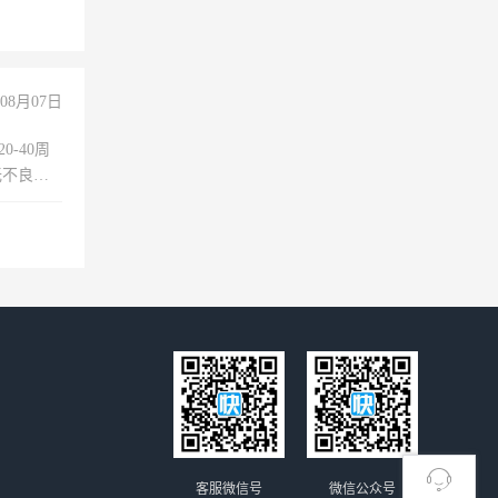
08月07日
0-40周
无不良嗜
准八人间住
倒，每月
0小时
客服微信号
微信公众号