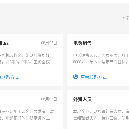
查
机b2
08月07日
电话销售
车司机b2数名，带从业资格证，
电话销售50名，男女不限，月工资
，开6米8，9米6，工资面议
8000元，单休，法定节假日休
看联系方式
查看联系方式
08月07日
外贸人员
聘专业切配工两名，要求有丰富
本地企业，现招聘外贸人员，
验，能够很好的协助厨师的工
售经验者优先，待遇面议。联
住，每月有公休，工资3500-