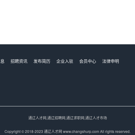
信息
招聘资讯
发布简历
企业入驻
会员中心
法律申明
们
通辽人才网,通辽招聘网,通辽求职网,通辽人才市场
Copyright © 2018-2023 通辽人才网 www.changshurp.com All rights reserved.