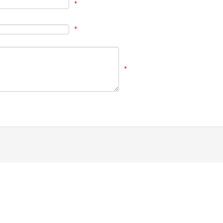
*
*
*