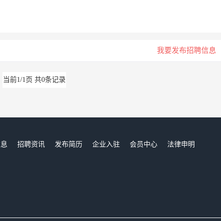
我要发布招聘信息
当前1/1页 共0条记录
信息
招聘资讯
发布简历
企业入驻
会员中心
法律申明
们