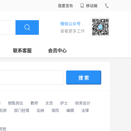
我要发布
移动端
微信公众号
查看更多工作
联系客服
会员中心
搜 索
潢
销售岗位
教师
文员
护士
财务会计
/机修
部门经理
出纳
保险
编辑
法律
其他